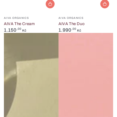
Prodejce:
Prodejce:
AIVA ORGANICS
AIVA ORGANICS
AIVA The Cream
AIVA The Duo
Běžná
Běžná
1.150
,00
1.990
,00
Kč
Kč
cena
cena