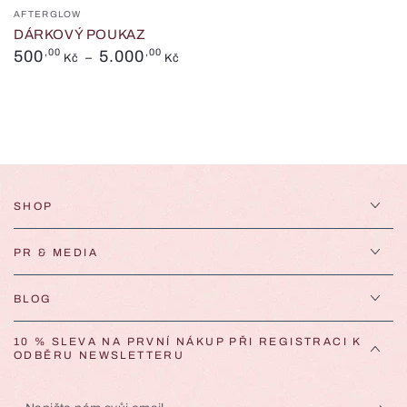
Prodejce:
AFTERGLOW
DÁRKOVÝ POUKAZ
Běžná
500
,00
5.000
,00
Kč
Kč
cena
SHOP
PR & MEDIA
BLOG
10 % SLEVA NA PRVNÍ NÁKUP PŘI REGISTRACI K
ODBĚRU NEWSLETTERU
Napište