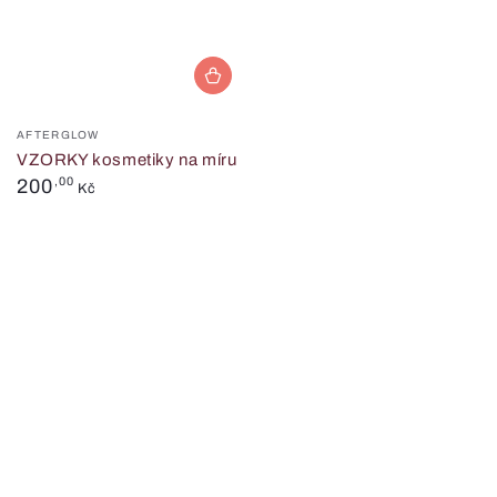
Prodejce:
AFTERGLOW
VZORKY kosmetiky na míru
Běžná
200
,00
Kč
cena