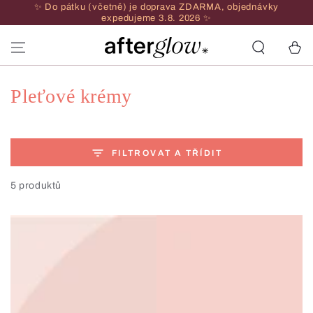
✨ Do pátku (včetně) je doprava ZDARMA, objednávky
PŘEJÍT NA
expedujeme 3.8. 2026 ✨
OBSAH
Vozík
Sbírka:
Pleťové krémy
FILTROVAT A TŘÍDIT
5 produktů