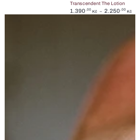
Transcendent The Lotion
Běžná
1.390
,00
2.250
,00
Kč
Kč
cena