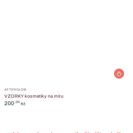
Prodejce:
AFTERGLOW
VZORKY kosmetiky na míru
Běžná
200
,00
Kč
cena