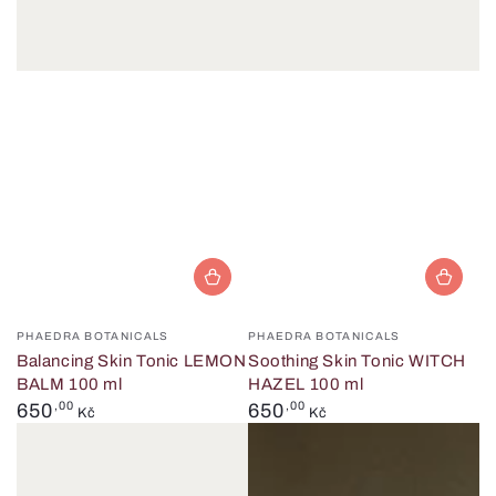
Prodejce:
Prodejce:
PHAEDRA BOTANICALS
PHAEDRA BOTANICALS
Balancing Skin Tonic LEMON
Soothing Skin Tonic WITCH
BALM 100 ml
HAZEL 100 ml
Běžná
Běžná
650
,00
650
,00
Kč
Kč
cena
cena