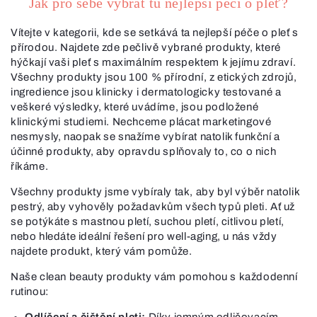
Jak pro sebe vybrat tu nejlepší péči o pleť?
Vítejte v kategorii, kde se setkává ta nejlepší péče o pleť s
přírodou. Najdete zde pečlivě vybrané produkty, které
hýčkají vaši pleť s maximálním respektem k jejímu zdraví.
Všechny produkty jsou 100 % přírodní, z etických zdrojů,
ingredience jsou klinicky i dermatologicky testované a
veškeré výsledky, které uvádíme, jsou podložené
klinickými studiemi. Nechceme plácat marketingové
nesmysly, naopak se snažíme vybírat natolik funkční a
účinné produkty, aby opravdu splňovaly to, co o nich
říkáme.
Všechny produkty jsme vybíraly tak, aby byl výběr natolik
pestrý, aby vyhověly požadavkům všech typů pleti. Ať už
se potýkáte s mastnou pletí, suchou pletí, citlivou pletí,
nebo hledáte ideální řešení pro well-aging, u nás vždy
najdete produkt, který vám pomůže.
Naše clean beauty produkty vám pomohou s každodenní
rutinou:
Odlíčení a čištění pleti:
Díky jemným odličovacím