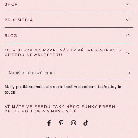
SHOP
PR & MEDIA
BLOG
10 % SLEVA NA PRVNÍ NÁKUP PŘI REGISTRACI K
ODBĚRU NEWSLETTERU
Napište
nám
Maily posíláme málo, ale s o to lepším obsahem. Let's stay in
svůj
touch!
email
AŤ MÁTE VE FEEDU TAKY NĚCO FUNKY FRESH,
DEJTE FOLLOW NA NAŠE SÍTĚ
Facebook
Pinterest
Instagram
TikTok
Země/oblast