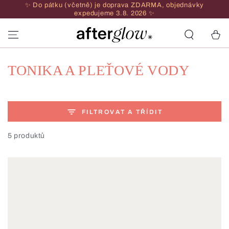
✨ Do pátku (včetně) je doprava ZDARMA, objednávky
PŘEJÍT NA
expedujeme 3.8. 2026 ✨
OBSAH
Vozík
Sbírka:
TONIKA A PLEŤOVÉ VODY
FILTROVAT A TŘÍDIT
5 produktů