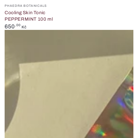
Prodejce:
PHAEDRA BOTANICALS
Cooling Skin Tonic
PEPPERMINT 100 ml
Běžná
650
,00
Kč
cena