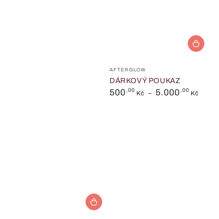
Prodejce:
AFTERGLOW
DÁRKOVÝ POUKAZ
Běžná
500
,00
5.000
,00
Kč
Kč
cena